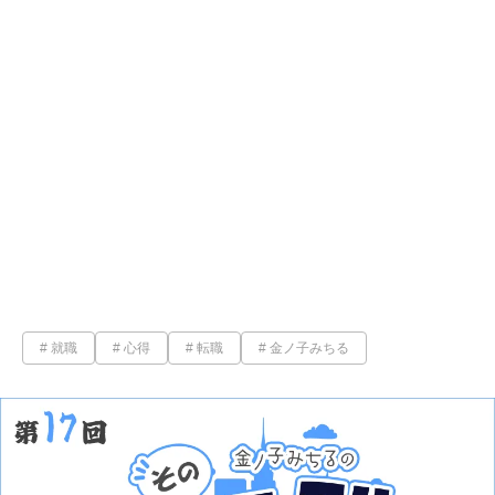
就職
心得
転職
金ノ子みちる